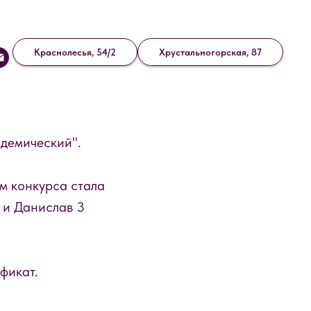
Краснолесья, 54/2
Хрустальногорская, 87
адемический".
м конкурса стала
 и Данислав 3
фикат.