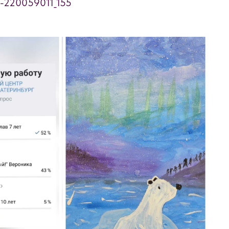
ll-220059011_155