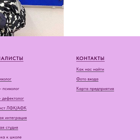
ИАЛИСТЫ
КОНТАКТЫ
Как нас найти
ихолог
Фото входа
- психолог
Карта предприятия
- дефектолог
ист ЛФК/АФК
ая интеграция
ая студия
ка к школе