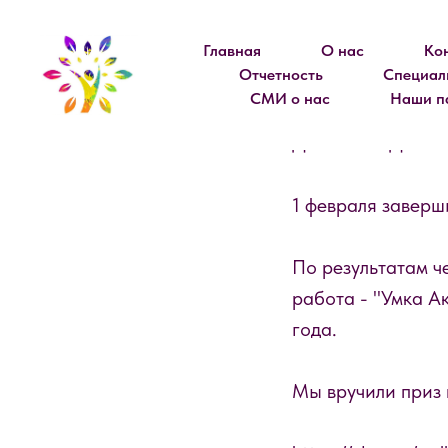
Главная
О нас
Ко
Отчетность
Специал
СМИ о нас
Наши п
ДОРОГИЕ ДРУЗЬ
1 февраля заверш
По результатам ч
работа - "Умка А
года.
Мы вручили приз 