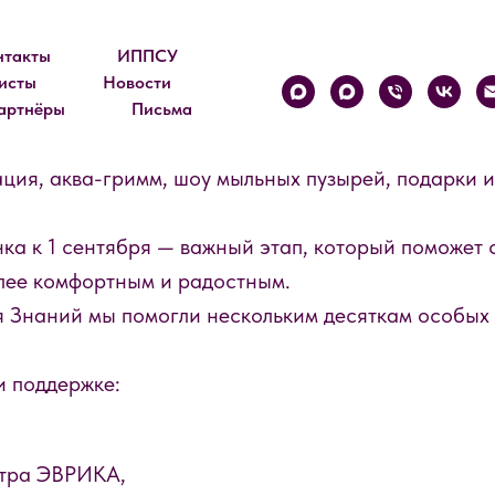
нтакты
ИППСУ
ШКОЛУ
исты
Новости
 размахом прошёл праздник приуроченный к
артнёры
Письма
ция, аква-гримм, шоу мыльных пузырей, подарки 
ка к 1 сентября — важный этап, который поможет 
лее комфортным и радостным.
 Знаний мы помогли нескольким десяткам особых 
и поддержке:
нтра ЭВРИКА,