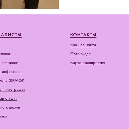
ИАЛИСТЫ
КОНТАКТЫ
Как нас найти
ихолог
Фото входа
- психолог
Карта предприятия
- дефектолог
ист ЛФК/АФК
ая интеграция
ая студия
ка к школе
мика