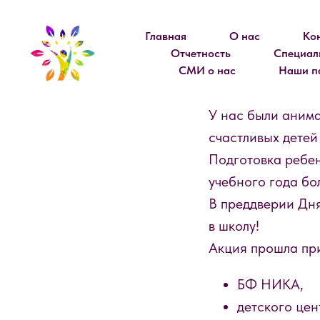
Главная
О нас
Ко
УРА! СКОРО В 
Отчетность
Специал
Сегодня ярко и с
СМИ о нас
Наши п
Дню знаний
У нас были анима
счастливых детей
Подготовка ребен
учебного года бо
В преддверии Дня
в школу!
Акция прошла пр
БФ НИКА,
детского це