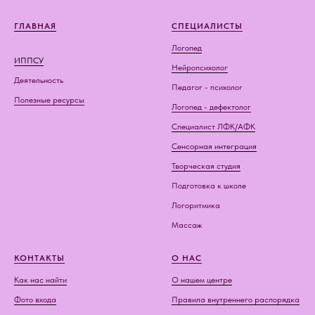
ГЛАВНАЯ
СПЕЦИАЛИСТЫ
Логопед
ИППСУ
Нейропсихолог
Деятельность
Педагог - психолог
Полезные ресурсы
Логопед - дефектолог
Специалист ЛФК/АФК
Сенсорная интеграция
Творческая студия
Подготовка к школе
Логоритмика
Массаж
КОНТАКТЫ
О НАС
Как нас найти
О нашем центре
Фото входа
Правила внутреннего распорядка