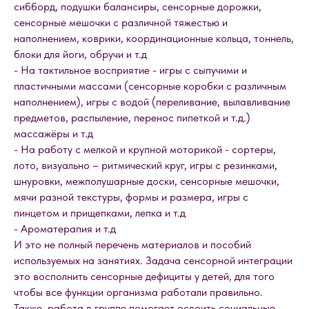
сибборд, подушки балансиры, сенсорные дорожки,
сенсорные мешочки с различной тяжестью и
наполнением, коврики, координационные кольца, тоннель,
блоки для йоги, обручи и т.д
- На тактильное восприятие - игры с сыпучими и
пластичными массами (сенсорные коробки с различным
наполнением), игры с водой (переливание, вылавливание
предметов, распыление, перенос пипеткой и т.д.)
массажёры и т.д
- На работу с мелкой и крупной моторикой - сортеры,
лото, визуально – ритмический круг, игры с резинками,
шнуровки, межполушарные доски, сенсорные мешочки,
мячи разной текстуры, формы и размера, игры с
пинцетом и прищепками, лепка и т.д
- Ароматерапия и т.д
И это не полный перечень материалов и пособий
используемых на занятиях. Задача сенсорной интеграции
это восполнить сенсорные дефициты у детей, для того
чтобы все функции организма работали правильно.
Также, работа в группе помогает освоить социальные