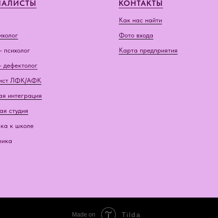
ИАЛИСТЫ
КОНТАКТЫ
Как нас найти
ихолог
Фото входа
- психолог
Карта предприятия
- дефектолог
ист ЛФК/АФК
ая интеграция
ая студия
ка к школе
мика
Tilda
Made on