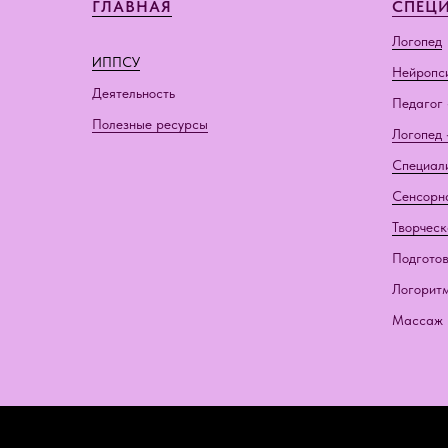
ГЛАВНАЯ
СПЕЦ
Логопед
ИППСУ
Нейропс
Деятельность
Педагог 
Полезные ресурсы
Логопед 
Специал
Сенсорн
Творческ
Подготов
Логорит
Массаж