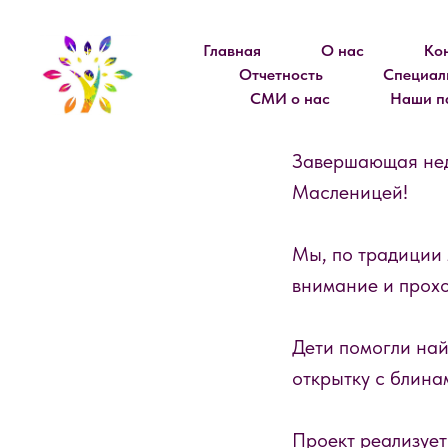
Главная
О нас
Ко
Отчетность
Специал
СМИ о нас
Наши п
Завершающая нед
Масленицей!
Мы, по традиции 
внимание и прох
Дети помогли най
открытку с блина
Проект реализуе