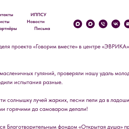
нтакты
ИППСУ
исты
Новости
артнёры
Письма
еля проекта «Говорим вместе» в центре «ЭВРИКА»
масленичных гуляний, проверяли нашу удаль молод
одили испытания разные.
ти солнышку лучей жарких, песни пели да в ладоши
ми горячими да самоваром делали!
тся Благотворительным фондом «Открытая душа» п