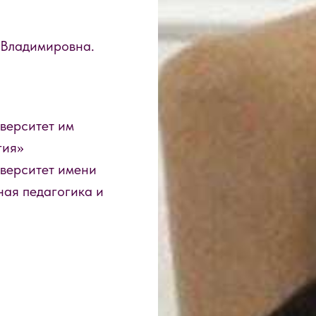
 Владимировна.
верситет им
гия»
верситет имени
ная педагогика и